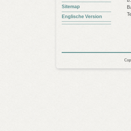
b.
Sitemap
B
T
Englische Version
Copy